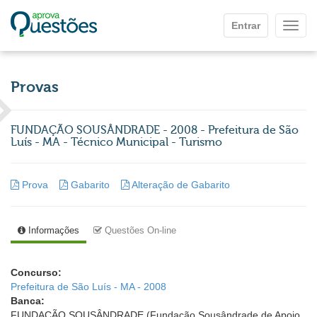
Ir para o conteúdo principal
Entrar
Mostr
Provas
FUNDAÇÃO SOUSÂNDRADE - 2008 - Prefeitura de São
Luís - MA - Técnico Municipal - Turismo
Prova
Gabarito
Alteração de Gabarito
Informações
Questões On-line
Concurso:
Prefeitura de São Luís - MA - 2008
Banca:
FUNDAÇÃO SOUSÂNDRADE (Fundação Sousândrade de Apoio