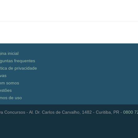
ina inicial
guntas frequentes
ítica de privacidade
vas
em somos
stões
mos de uso
a Concursos - Al. Dr. Carlos de Carvalho, 1482 - Curitiba, PR -
0800 7