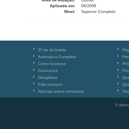
Área de Atuação:
Outras
Aplicada em:
06/2008
Nível:
Superior Completo
2ª via do boleto
Pág
Assinatura Completa
Per
Como funciona
Pol
Concursos
Pro
Disciplinas
Qu
Fale conosco
Que
Notícias sobre concursos
Ter
© Aprov