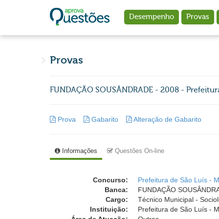
Ir para o conteúdo principal
Desempenho
Provas
Provas
FUNDAÇÃO SOUSÂNDRADE - 2008 - Prefeitura d
Prova
Gabarito
Alteração de Gabarito
Informações
Questões On-line
Concurso:
Prefeitura de São Luís - 
Banca:
FUNDAÇÃO SOUSÂNDRADE (
Cargo:
Técnico Municipal - Socio
Instituição:
Prefeitura de São Luís - M