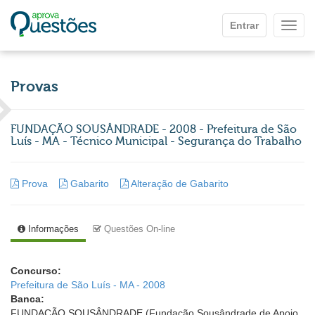
Ir para o conteúdo principal
Entrar
Mostr
Provas
FUNDAÇÃO SOUSÂNDRADE - 2008 - Prefeitura de São
Luís - MA - Técnico Municipal - Segurança do Trabalho
Prova
Gabarito
Alteração de Gabarito
Informações
Questões On-line
Concurso:
Prefeitura de São Luís - MA - 2008
Banca:
FUNDAÇÃO SOUSÂNDRADE (Fundação Sousândrade de Apoio