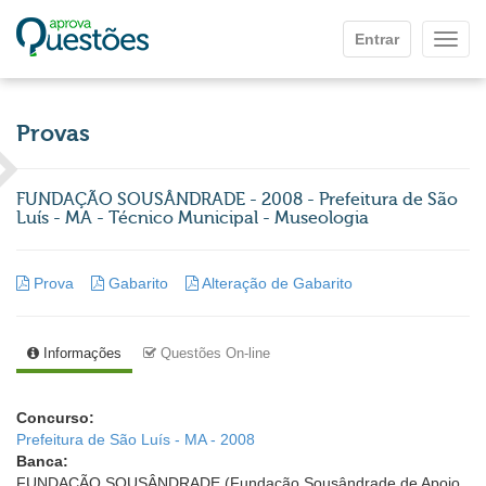
Ir para o conteúdo principal
Entrar
Mostr
Provas
FUNDAÇÃO SOUSÂNDRADE - 2008 - Prefeitura de São
Luís - MA - Técnico Municipal - Museologia
Prova
Gabarito
Alteração de Gabarito
Informações
Questões On-line
Concurso:
Prefeitura de São Luís - MA - 2008
Banca:
FUNDAÇÃO SOUSÂNDRADE (Fundação Sousândrade de Apoio