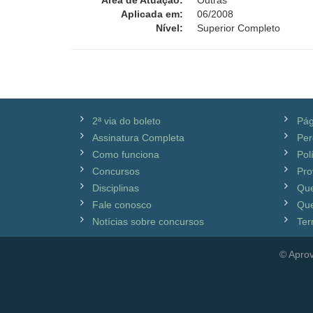
Área de Atuação:
Outras
Aplicada em:
06/2008
Nível:
Superior Completo
2ª via do boleto
Pág
Assinatura Completa
Per
Como funciona
Pol
Concursos
Pro
Disciplinas
Qu
Fale conosco
Que
Notícias sobre concursos
Ter
© Aprov