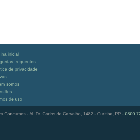
ina inicial
guntas frequentes
ítica de privacidade
vas
em somos
stões
mos de uso
a Concursos - Al. Dr. Carlos de Carvalho, 1482 - Curitiba, PR -
0800 7