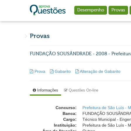
Ir para o conteúdo principal
Desempenho
Provas
Provas
FUNDAÇÃO SOUSÂNDRADE - 2008 - Prefeitura d
Prova
Gabarito
Alteração de Gabarito
Informações
Questões On-line
Concurso:
Prefeitura de São Luís - 
Banca:
FUNDAÇÃO SOUSÂNDRADE (
Cargo:
Técnico Municipal - Enge
Instituição:
Prefeitura de São Luís - M