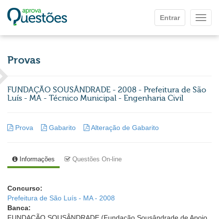
Ir para o conteúdo principal
Entrar
Mostr
Provas
FUNDAÇÃO SOUSÂNDRADE - 2008 - Prefeitura de São
Luís - MA - Técnico Municipal - Engenharia Civil
Prova
Gabarito
Alteração de Gabarito
Informações
Questões On-line
Concurso:
Prefeitura de São Luís - MA - 2008
Banca:
FUNDAÇÃO SOUSÂNDRADE (Fundação Sousândrade de Apoio