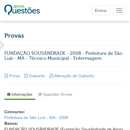
Ir para o conteúdo principal
Entrar
Mostr
Provas
FUNDAÇÃO SOUSÂNDRADE - 2008 - Prefeitura de São
Luís - MA - Técnico Municipal - Enfermagem
Prova
Gabarito
Alteração de Gabarito
Informações
Questões On-line
Concurso:
Prefeitura de São Luís - MA - 2008
Banca:
FUNDAÇÃO SOUSÂNDRADE (Fundação Sousândrade de Apoio