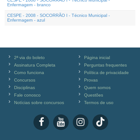
CESPE - 2008 - SOCORRÃO I - Técnico Municipal -
Enfermagem - branco
CESPE - 2008 - SOCORRÃO I - Técnico Municipal -
Enfermagem - azul
2ª via do boleto
Página inicial
Assinatura Completa
Perguntas frequentes
Como funciona
Política de privacidade
Concursos
Provas
Disciplinas
Quem somos
Fale conosco
Questões
Notícias sobre concursos
Termos de uso