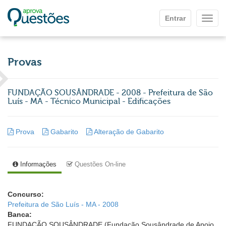
Ir para o conteúdo principal
Entrar
Mostr
Provas
FUNDAÇÃO SOUSÂNDRADE - 2008 - Prefeitura de São
Luís - MA - Técnico Municipal - Edificações
Prova
Gabarito
Alteração de Gabarito
Informações
Questões On-line
Concurso:
Prefeitura de São Luís - MA - 2008
Banca:
FUNDAÇÃO SOUSÂNDRADE (Fundação Sousândrade de Apoio