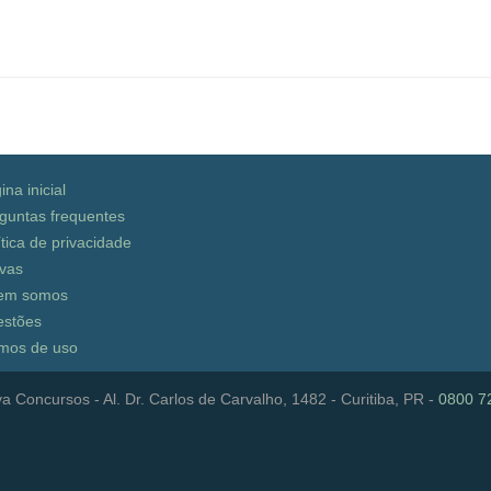
ina inicial
guntas frequentes
ítica de privacidade
vas
em somos
stões
mos de uso
a Concursos - Al. Dr. Carlos de Carvalho, 1482 - Curitiba, PR -
0800 7