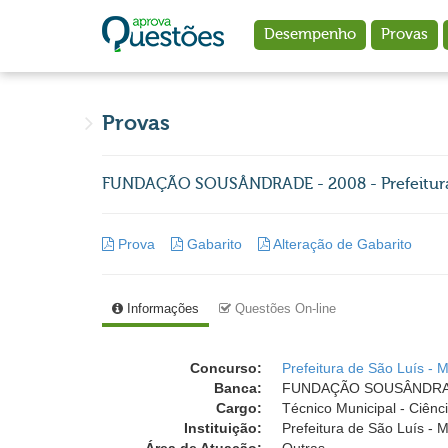
Ir para o conteúdo principal
Desempenho
Provas
Provas
FUNDAÇÃO SOUSÂNDRADE - 2008 - Prefeitura d
Prova
Gabarito
Alteração de Gabarito
Informações
Questões On-line
Concurso:
Prefeitura de São Luís - 
Banca:
FUNDAÇÃO SOUSÂNDRADE (
Cargo:
Técnico Municipal - Ciên
Instituição:
Prefeitura de São Luís - M