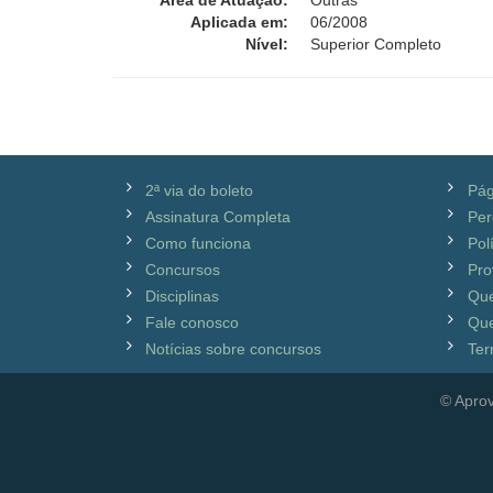
Área de Atuação:
Outras
Aplicada em:
06/2008
Nível:
Superior Completo
2ª via do boleto
Pág
Assinatura Completa
Per
Como funciona
Pol
Concursos
Pro
Disciplinas
Qu
Fale conosco
Que
Notícias sobre concursos
Ter
© Aprov