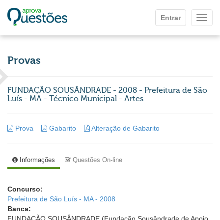
Ir para o conteúdo principal
Entrar
Mostr
Provas
FUNDAÇÃO SOUSÂNDRADE - 2008 - Prefeitura de São
Luís - MA - Técnico Municipal - Artes
Prova
Gabarito
Alteração de Gabarito
Informações
Questões On-line
Concurso:
Prefeitura de São Luís - MA - 2008
Banca:
FUNDAÇÃO SOUSÂNDRADE (Fundação Sousândrade de Apoio