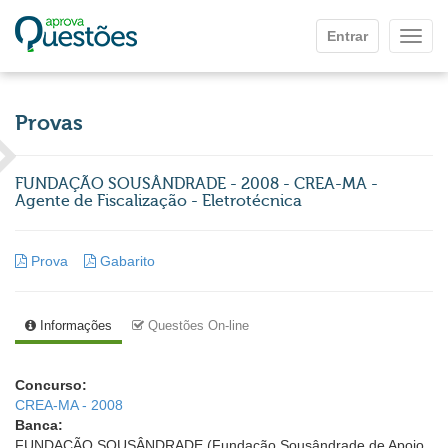
Ir para o conteúdo principal
Entrar
Mostr
Provas
FUNDAÇÃO SOUSÂNDRADE - 2008 - CREA-MA -
Agente de Fiscalização - Eletrotécnica
Prova
Gabarito
Informações
Questões On-line
Concurso:
CREA-MA - 2008
Banca:
FUNDAÇÃO SOUSÂNDRADE (Fundação Sousândrade de Apoio