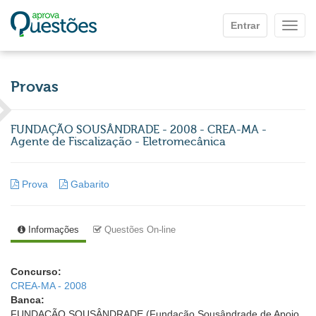
Ir para o conteúdo principal
Entrar
Mostr
Provas
FUNDAÇÃO SOUSÂNDRADE - 2008 - CREA-MA -
Agente de Fiscalização - Eletromecânica
Prova
Gabarito
Informações
Questões On-line
Concurso:
CREA-MA - 2008
Banca:
FUNDAÇÃO SOUSÂNDRADE (Fundação Sousândrade de Apoio