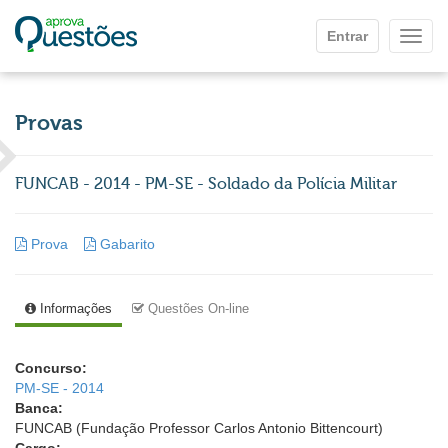
Ir para o conteúdo principal
Entrar
Mostr
Provas
FUNCAB - 2014 - PM-SE - Soldado da Polícia Militar
Prova
Gabarito
Informações
Questões On-line
Concurso:
PM-SE - 2014
Banca:
FUNCAB (Fundação Professor Carlos Antonio Bittencourt)