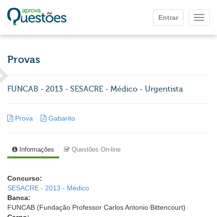
Ir para o conteúdo principal
Entrar
Mostr
Provas
FUNCAB - 2013 - SESACRE - Médico - Urgentista
Prova
Gabarito
Informações
Questões On-line
Concurso:
SESACRE - 2013 - Médico
Banca:
FUNCAB (Fundação Professor Carlos Antonio Bittencourt)