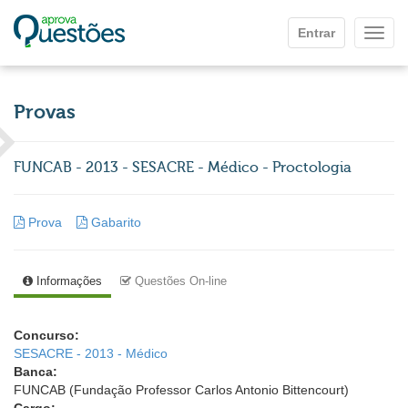
Ir para o conteúdo principal
Entrar
Mostr
Provas
FUNCAB - 2013 - SESACRE - Médico - Proctologia
Prova
Gabarito
Informações
Questões On-line
Concurso:
SESACRE - 2013 - Médico
Banca:
FUNCAB (Fundação Professor Carlos Antonio Bittencourt)