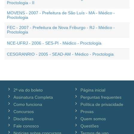
Proctologia - II
MOVENS - 2007 - Prefeitura de São Luís - MA - Médico -
Proctologia
FEC - 2007 - Prefeitura de Nova Friburgo - RJ - Médico -
Proctologia
NCE-UFRJ - 2006 - SES-PI - Médico - Proctologia
CESGRANRIO - 2005 - SEAD-AM - Médico - Proctologia
2ª via do boleto
Página inicial
Assinatura Completa
Perguntas frequentes
Como funciona
Política de privacidade
Concursos
Provas
Disciplinas
Quem somos
Fale conosco
Questões
Notícias sobre concursos
Termos de uso