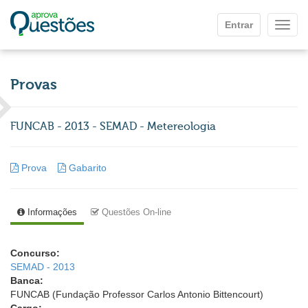
Ir para o conteúdo principal
Entrar
Mostr
Provas
FUNCAB - 2013 - SEMAD - Metereologia
Prova
Gabarito
Informações
Questões On-line
Concurso:
SEMAD - 2013
Banca:
FUNCAB (Fundação Professor Carlos Antonio Bittencourt)