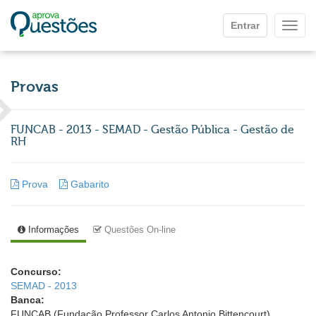
Ir para o conteúdo principal
Entrar
Mostr
Provas
FUNCAB - 2013 - SEMAD - Gestão Pública - Gestão de
RH
Prova
Gabarito
Informações
Questões On-line
Concurso:
SEMAD - 2013
Banca:
FUNCAB (Fundação Professor Carlos Antonio Bittencourt)