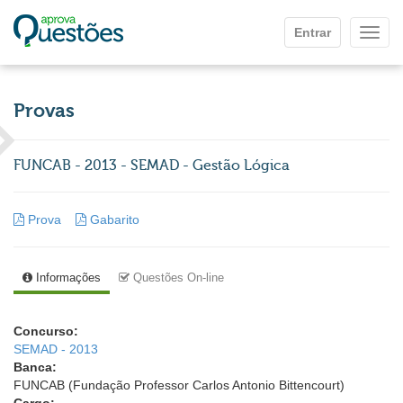
Ir para o conteúdo principal
Entrar
Mostr
Provas
FUNCAB - 2013 - SEMAD - Gestão Lógica
Prova
Gabarito
Informações
Questões On-line
Concurso:
SEMAD - 2013
Banca:
FUNCAB (Fundação Professor Carlos Antonio Bittencourt)