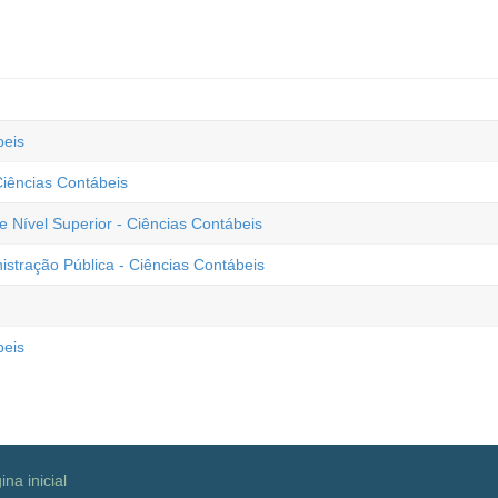
beis
Ciências Contábeis
Nível Superior - Ciências Contábeis
istração Pública - Ciências Contábeis
beis
ina inicial