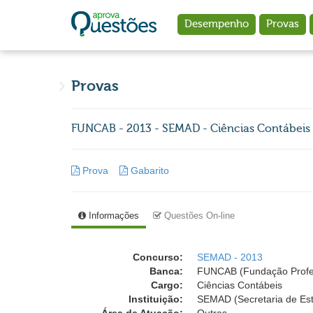
Ir para o conteúdo principal
Desempenho
Provas
Provas
FUNCAB - 2013 - SEMAD - Ciências Contábeis 
Prova
Gabarito
Informações
Questões On-line
Concurso:
SEMAD - 2013
Banca:
FUNCAB (Fundação Profess
Cargo:
Ciências Contábeis
Instituição:
SEMAD (Secretaria de Est