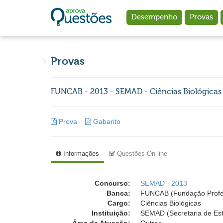
Ir para o conteúdo principal
Desempenho
Provas
Provas
FUNCAB - 2013 - SEMAD - Ciências Biológicas 
Prova
Gabarito
Informações
Questões On-line
Concurso:
SEMAD - 2013
Banca:
FUNCAB (Fundação Profess
Cargo:
Ciências Biológicas
Instituição:
SEMAD (Secretaria de Est