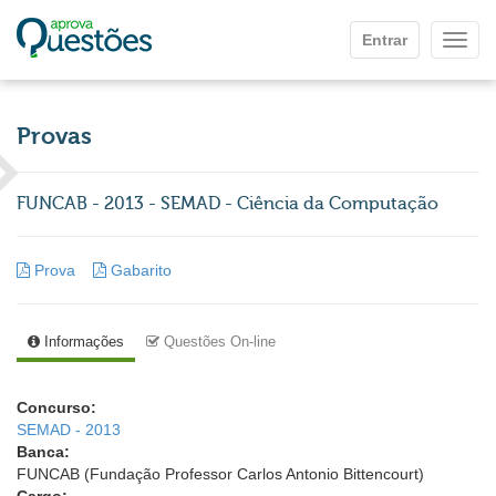
Ir para o conteúdo principal
Entrar
Mostr
Provas
FUNCAB - 2013 - SEMAD - Ciência da Computação
Prova
Gabarito
Informações
Questões On-line
Concurso:
SEMAD - 2013
Banca:
FUNCAB (Fundação Professor Carlos Antonio Bittencourt)