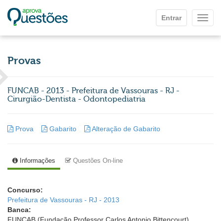
Ir para o conteúdo principal
Entrar
Mostr
Provas
FUNCAB - 2013 - Prefeitura de Vassouras - RJ -
Cirurgião-Dentista - Odontopediatria
Prova
Gabarito
Alteração de Gabarito
Informações
Questões On-line
Concurso:
Prefeitura de Vassouras - RJ - 2013
Banca:
FUNCAB (Fundação Professor Carlos Antonio Bittencourt)