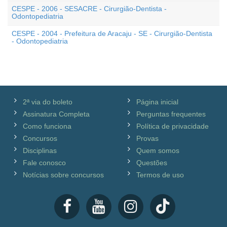
CESPE - 2006 - SESACRE - Cirurgião-Dentista -
Odontopediatria
CESPE - 2004 - Prefeitura de Aracaju - SE - Cirurgião-Dentista
- Odontopediatria
2ª via do boleto
Página inicial
Assinatura Completa
Perguntas frequentes
Como funciona
Política de privacidade
Concursos
Provas
Disciplinas
Quem somos
Fale conosco
Questões
Notícias sobre concursos
Termos de uso