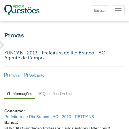
Ir para o conteúdo principal
Entrar
Mostr
Provas
FUNCAB - 2013 - Prefeitura de Rio Branco - AC -
Agente de Campo
Prova
Gabarito
Informações
Questões On-line
Concurso:
Prefeitura de Rio Branco - AC - 2013 - RBTRANS
Banca:
FUNCAB (Fundação Professor Carlos Antonio Bittencourt)