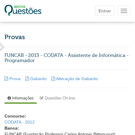
Ir para o conteúdo principal
Entrar
Mostr
Provas
FUNCAB - 2013 - CODATA - Assistente de Informática -
Programador
Prova
Gabarito
Alteração de Gabarito
Informações
Questões On-line
Concurso:
CODATA - 2012
Banca:
FUNCAB (Fundação Professor Carlos Antonio Bittencourt)