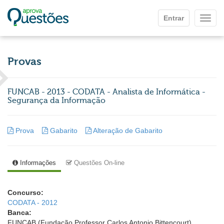
Ir para o conteúdo principal
Entrar
Mostr
Provas
FUNCAB - 2013 - CODATA - Analista de Informática -
Segurança da Informação
Prova
Gabarito
Alteração de Gabarito
Informações
Questões On-line
Concurso:
CODATA - 2012
Banca:
FUNCAB (Fundação Professor Carlos Antonio Bittencourt)