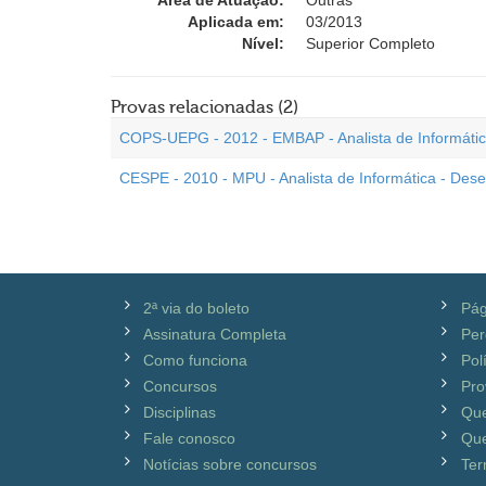
Área de Atuação:
Outras
Aplicada em:
03/2013
Nível:
Superior Completo
Provas relacionadas (2)
COPS-UEPG - 2012 - EMBAP - Analista de Informátic
CESPE - 2010 - MPU - Analista de Informática - Des
2ª via do boleto
Pág
Assinatura Completa
Per
Como funciona
Pol
Concursos
Pro
Disciplinas
Qu
Fale conosco
Que
Notícias sobre concursos
Ter