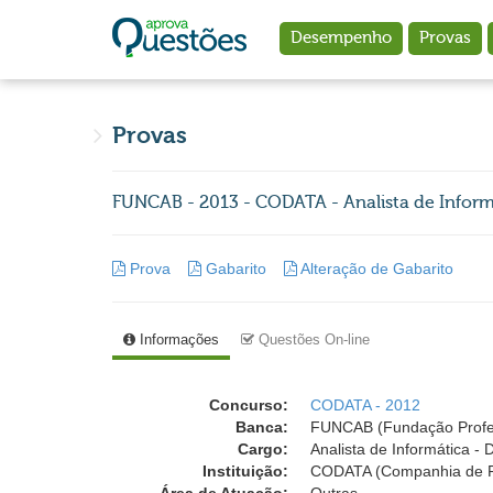
Ir para o conteúdo principal
Desempenho
Provas
Provas
FUNCAB - 2013 - CODATA - Analista de Inform
Prova
Gabarito
Alteração de Gabarito
Informações
Questões On-line
Concurso:
CODATA - 2012
Banca:
FUNCAB (Fundação Profess
Cargo:
Analista de Informática -
Instituição:
CODATA (Companhia de P