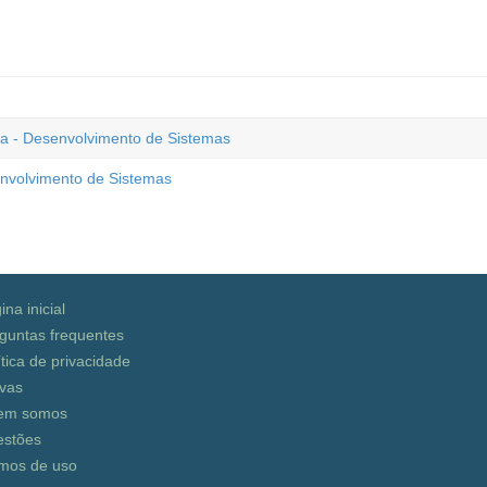
a - Desenvolvimento de Sistemas
envolvimento de Sistemas
ina inicial
guntas frequentes
ítica de privacidade
vas
em somos
stões
mos de uso