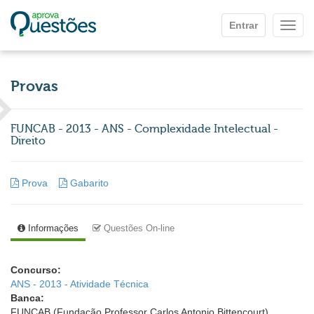
Ir para o conteúdo principal
Entrar
Mostr
Provas
FUNCAB - 2013 - ANS - Complexidade Intelectual -
Direito
Prova
Gabarito
Informações
Questões On-line
Concurso:
ANS - 2013 - Atividade Técnica
Banca:
FUNCAB (Fundação Professor Carlos Antonio Bittencourt)