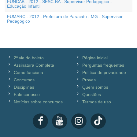
FUNCAB - 2012 - SESC-BA - Supervisor Pedagógico -
Educação Infantil
FUMARC - 2012 - Prefeitura de Paracatu - MG - Supervisor
Pedagógico
2ª via do boleto
Página inicial
Assinatura Completa
Perguntas frequentes
Como funciona
Política de privacidade
Concursos
Provas
Disciplinas
Quem somos
Fale conosco
Questões
Notícias sobre concursos
Termos de uso