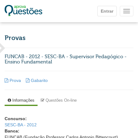
Ir para o conteúdo principal
Entrar
Mostr
Provas
FUNCAB - 2012 - SESC-BA - Supervisor Pedagógico -
Ensino Fundamental
Prova
Gabarito
Informações
Questões On-line
Concurso:
SESC-BA - 2012
Banca:
FUNCAB (Fundação Professor Carlos Antonio Bittencourt)