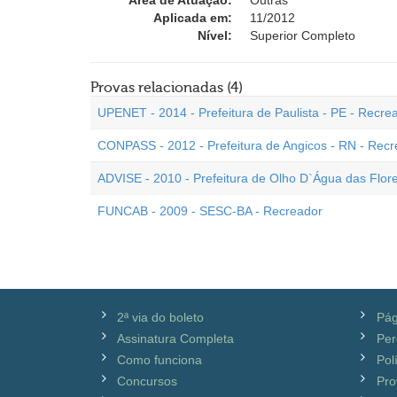
Área de Atuação:
Outras
Aplicada em:
11/2012
Nível:
Superior Completo
Provas relacionadas (4)
UPENET - 2014 - Prefeitura de Paulista - PE - Recre
CONPASS - 2012 - Prefeitura de Angicos - RN - Rec
ADVISE - 2010 - Prefeitura de Olho D`Água das Flore
FUNCAB - 2009 - SESC-BA - Recreador
2ª via do boleto
Pág
Assinatura Completa
Per
Como funciona
Pol
Concursos
Pro