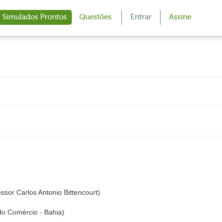
Simulados Prontos
Questões
Entrar
Assine
or Carlos Antonio Bittencourt)
do Comércio - Bahia)