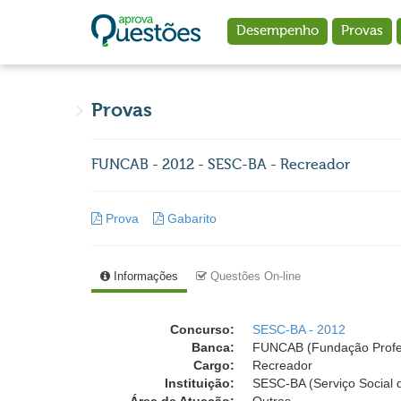
Ir para o conteúdo principal
Desempenho
Provas
Provas
FUNCAB - 2012 - SESC-BA - Recreador
Prova
Gabarito
Informações
Questões On-line
Concurso:
SESC-BA - 2012
Banca:
FUNCAB (Fundação Profess
Cargo:
Recreador
Instituição:
SESC-BA (Serviço Social 