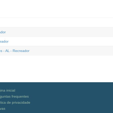
ador
reador
s - AL - Recreador
ina inicial
guntas frequentes
ítica de privacidade
vas