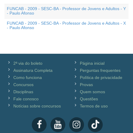
FUNCAB - 2009 - SESC-BA - Professor de Jovens e Adultos - Y
- Paulo Afonso
FUNCAB - 2009 - SESC-BA - Professor de Jovens e Adultos - X
- Paulo Afonso
2ª via do boleto
Página inicial
Assinatura Completa
Perguntas frequentes
Como funciona
Política de privacidade
Concursos
Provas
Disciplinas
Quem somos
Fale conosco
Questões
Notícias sobre concursos
Termos de uso