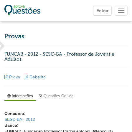
Ir para o conteúdo principal
Entrar
Mostr
Provas
FUNCAB - 2012 - SESC-BA - Professor de Jovens e
Adultos
Prova
Gabarito
Informações
Questões On-line
Concurso:
SESC-BA - 2012
Banca:
FUNCAB (Fundação Professor Carlos Antonio Bittencourt)