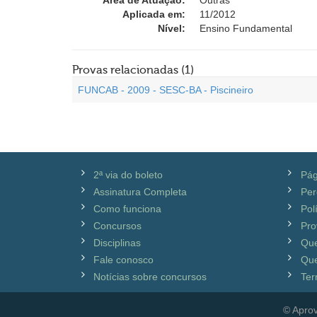
Área de Atuação:
Outras
Aplicada em:
11/2012
Nível:
Ensino Fundamental
Provas relacionadas (1)
FUNCAB - 2009 - SESC-BA - Piscineiro
2ª via do boleto
Pág
Assinatura Completa
Per
Como funciona
Pol
Concursos
Pro
Disciplinas
Qu
Fale conosco
Que
Notícias sobre concursos
Ter
© Aprov