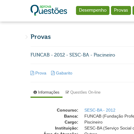
Ir para o conteúdo principal
Desempenho
Provas
Provas
FUNCAB - 2012 - SESC-BA - Piscineiro
Prova
Gabarito
Informações
Questões On-line
Concurso:
SESC-BA - 2012
Banca:
FUNCAB (Fundação Profess
Cargo:
Piscineiro
Instituição:
SESC-BA (Serviço Social 