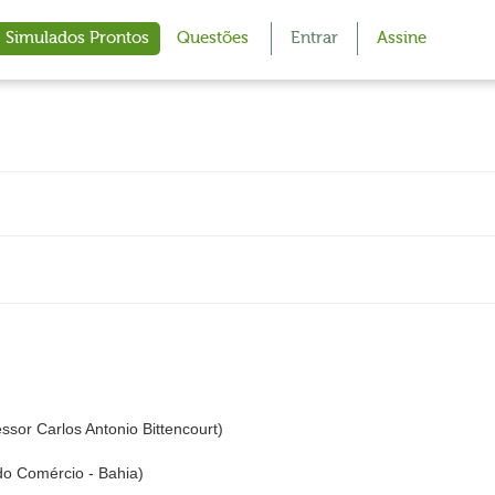
Simulados Prontos
Questões
Entrar
Assine
or Carlos Antonio Bittencourt)
do Comércio - Bahia)