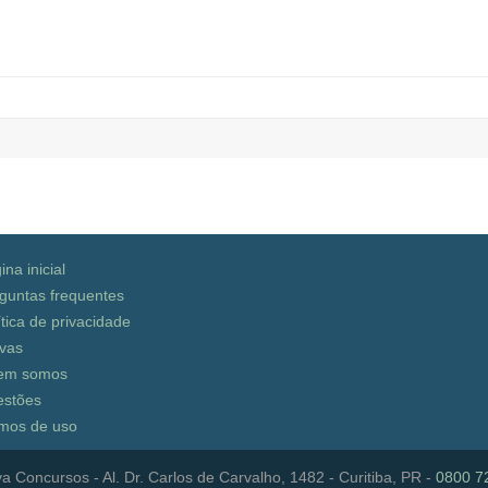
ina inicial
guntas frequentes
ítica de privacidade
vas
em somos
stões
mos de uso
a Concursos - Al. Dr. Carlos de Carvalho, 1482 - Curitiba, PR -
0800 7