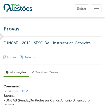
Ir para o conteúdo principal
Entrar
Mostr
Provas
FUNCAB - 2012 - SESC-BA - Instrutor de Capoeira
Prova
Gabarito
Informações
Questões On-line
Concurso:
SESC-BA - 2012
Banca:
FUNCAB (Fundação Professor Carlos Antonio Bittencourt)