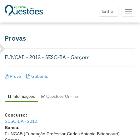
Ir para o conteúdo principal
Entrar
Mostr
Provas
FUNCAB - 2012 - SESC-BA - Garçom
Prova
Gabarito
Informações
Questões On-line
Concurso:
SESC-BA - 2012
Banca:
FUNCAB (Fundação Professor Carlos Antonio Bittencourt)