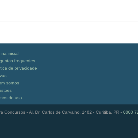
ina inicial
guntas frequentes
ítica de privacidade
vas
em somos
stões
mos de uso
a Concursos - Al. Dr. Carlos de Carvalho, 1482 - Curitiba, PR -
0800 7