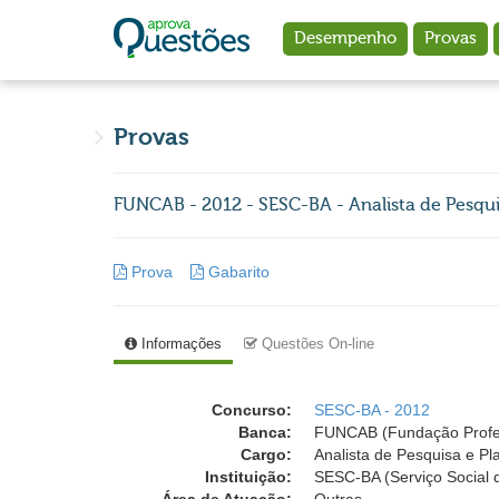
Ir para o conteúdo principal
Desempenho
Provas
Provas
FUNCAB - 2012 - SESC-BA - Analista de Pesqu
Prova
Gabarito
Informações
Questões On-line
Concurso:
SESC-BA - 2012
Banca:
FUNCAB (Fundação Profess
Cargo:
Analista de Pesquisa e P
Instituição:
SESC-BA (Serviço Social 