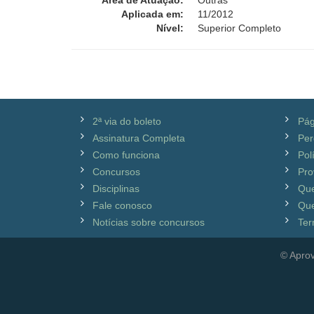
Área de Atuação:
Outras
Aplicada em:
11/2012
Nível:
Superior Completo
2ª via do boleto
Pág
Assinatura Completa
Per
Como funciona
Pol
Concursos
Pro
Disciplinas
Qu
Fale conosco
Que
Notícias sobre concursos
Ter
© Aprov