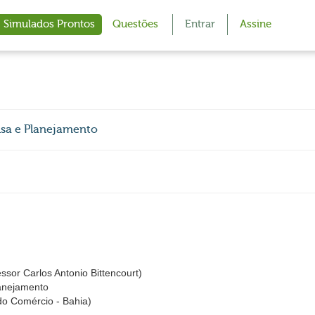
Simulados Prontos
Questões
Entrar
Assine
isa e Planejamento
or Carlos Antonio Bittencourt)
lanejamento
do Comércio - Bahia)