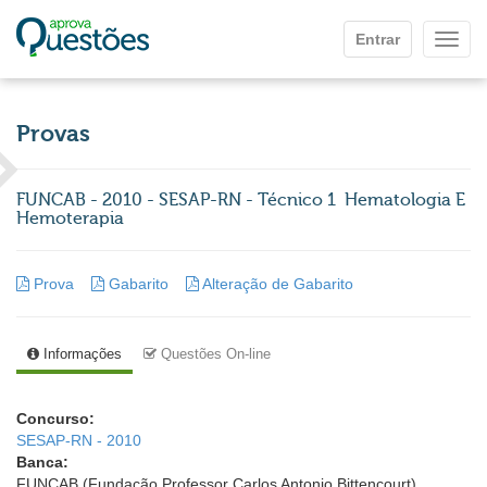
Ir para o conteúdo principal
Entrar
Mostr
Provas
FUNCAB - 2010 - SESAP-RN - Técnico 1  Hematologia E
Hemoterapia
Prova
Gabarito
Alteração de Gabarito
Informações
Questões On-line
Concurso:
SESAP-RN - 2010
Banca:
FUNCAB (Fundação Professor Carlos Antonio Bittencourt)