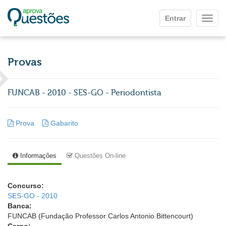
Ir para o conteúdo principal
Entrar
Mostr
Provas
FUNCAB - 2010 - SES-GO - Periodontista
Prova
Gabarito
Informações
Questões On-line
Concurso:
SES-GO - 2010
Banca:
FUNCAB (Fundação Professor Carlos Antonio Bittencourt)