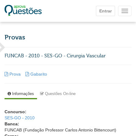
Ir para o conteúdo principal
Entrar
Mostr
Provas
FUNCAB - 2010 - SES-GO - Cirurgia Vascular
Prova
Gabarito
Informações
Questões On-line
Concurso:
SES-GO - 2010
Banca:
FUNCAB (Fundação Professor Carlos Antonio Bittencourt)