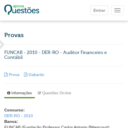
Ir para o conteúdo principal
Entrar
Mostr
Provas
FUNCAB - 2010 - DER-RO - Auditor Financeiro e
Contábil
Prova
Gabarito
Informações
Questões On-line
Concurso:
DER-RO - 2010
Banca:
FUNCAB (Fundação Professor Carlos Antonio Bittencourt)