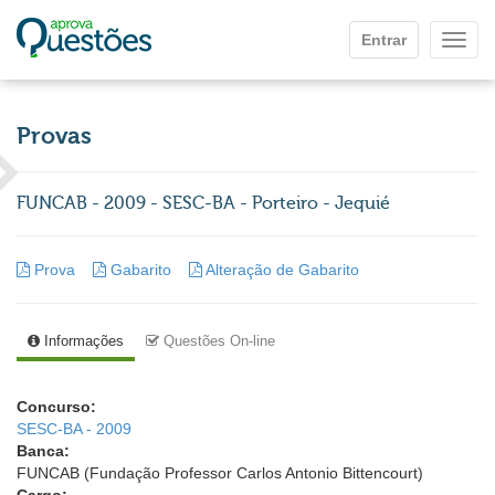
Ir para o conteúdo principal
Entrar
Mostr
Provas
FUNCAB - 2009 - SESC-BA - Porteiro - Jequié
Prova
Gabarito
Alteração de Gabarito
Informações
Questões On-line
Concurso:
SESC-BA - 2009
Banca:
FUNCAB (Fundação Professor Carlos Antonio Bittencourt)