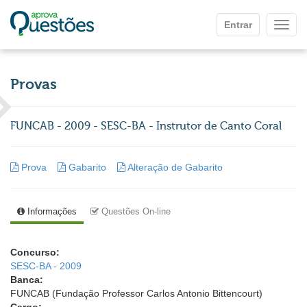
Ir para o conteúdo principal
Entrar
Mostr
Provas
FUNCAB - 2009 - SESC-BA - Instrutor de Canto Coral
Prova
Gabarito
Alteração de Gabarito
Informações
Questões On-line
Concurso:
SESC-BA - 2009
Banca:
FUNCAB (Fundação Professor Carlos Antonio Bittencourt)