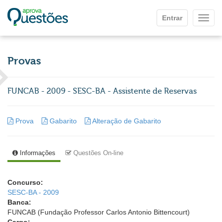
Ir para o conteúdo principal
Entrar
Mostr
Provas
FUNCAB - 2009 - SESC-BA - Assistente de Reservas
Prova
Gabarito
Alteração de Gabarito
Informações
Questões On-line
Concurso:
SESC-BA - 2009
Banca:
FUNCAB (Fundação Professor Carlos Antonio Bittencourt)