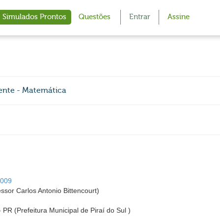
Simulados Prontos
Questões
Entrar
Assine
cente - Matemática
2009
or Carlos Antonio Bittencourt)
- PR (Prefeitura Municipal de Piraí do Sul )