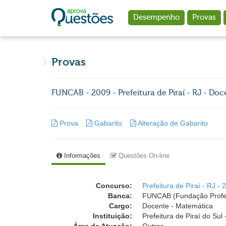
Ir para o conteúdo principal
Desempenho
Provas
Provas
FUNCAB - 2009 - Prefeitura de Piraí - RJ - Do
Prova
Gabarito
Alteração de Gabarito
Informações
Questões On-line
Concurso:
Prefeitura de Piraí - RJ - 
Banca:
FUNCAB (Fundação Profess
Cargo:
Docente - Matemática
Instituição:
Prefeitura de Piraí do Sul 