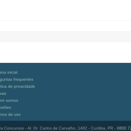
ina inicial
guntas frequentes
ítica de privacidade
vas
em somos
stões
mos de uso
a Concursos - Al. Dr. Carlos de Carvalho, 1482 - Curitiba, PR -
0800 7