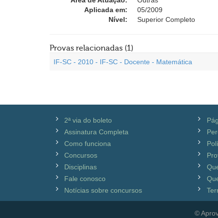
Área de Atuação:
Outras
Aplicada em:
05/2009
Nível:
Superior Completo
Provas relacionadas (1)
IF-SC - 2010 - IF-SC - Docente - Matemática
2ª via do boleto
Pág
Assinatura Completa
Per
Como funciona
Pol
Concursos
Pro
Disciplinas
Qu
Fale conosco
Que
Notícias sobre concursos
Ter
© Aprov