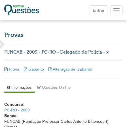
Ir para o conteúdo principal
Entrar
Mostr
Provas
FUNCAB - 2009 - PC-RO - Delegado de Polícia - x
Prova
Gabarito
Alteração de Gabarito
Informações
Questões On-line
Concurso:
PC-RO - 2009
Banca:
FUNCAB (Fundação Professor Carlos Antonio Bittencourt)