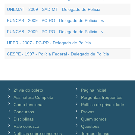
UNEMAT - 2009 - SAD-MT - Delegado de Polícia
FUNCAB - 2009 - PC-RO - Delegado de Polícia - w
FUNCAB - 2009 - PC-RO - Delegado de Polícia - v
UFPR - 2007 - PC-PR - Delegado de Polícia
CESPE - 1997 - Polícia Federal - Delegado de Polícia
2ª via do boleto
Página inicial
Assinatura Completa
Perguntas frequentes
Como funciona
Política de privacidade
Concursos
Provas
Disciplinas
Quem somos
Fale conosco
Questões
Notícias sobre concursos
Termos de uso