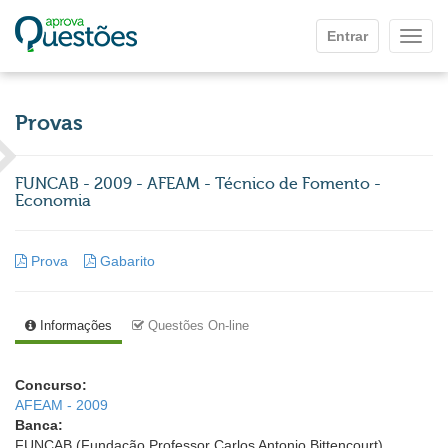
Ir para o conteúdo principal
Entrar
Mostr
Provas
FUNCAB - 2009 - AFEAM - Técnico de Fomento -
Economia
Prova
Gabarito
Informações
Questões On-line
Concurso:
AFEAM - 2009
Banca:
FUNCAB (Fundação Professor Carlos Antonio Bittencourt)