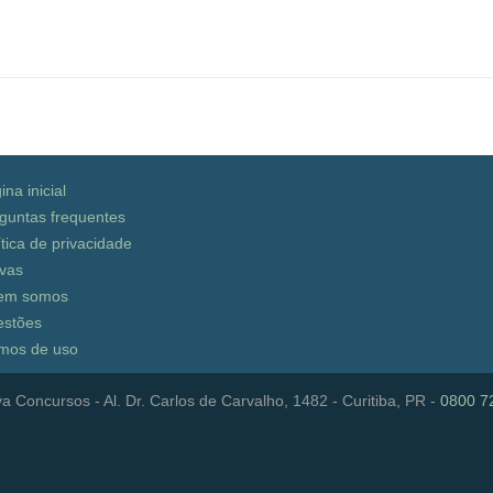
ina inicial
guntas frequentes
ítica de privacidade
vas
em somos
stões
mos de uso
a Concursos - Al. Dr. Carlos de Carvalho, 1482 - Curitiba, PR -
0800 7