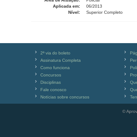
Área de Atuação:
Policial
Aplicada em:
06/2013
Nível:
Superior Completo
2ª via do boleto
Pág
Assinatura Completa
Per
Como funciona
Pol
Concursos
Pro
Disciplinas
Qu
Fale conosco
Que
Notícias sobre concursos
Ter
© Aprov