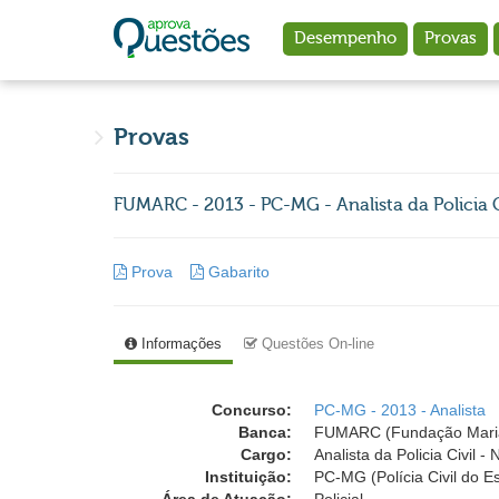
Ir para o conteúdo principal
Desempenho
Provas
Provas
FUMARC - 2013 - PC-MG - Analista da Policia C
Prova
Gabarito
Informações
Questões On-line
Concurso:
PC-MG - 2013 - Analista
Banca:
FUMARC (Fundação Mari
Cargo:
Analista da Policia Civil - 
Instituição:
PC-MG (Polícia Civil do E