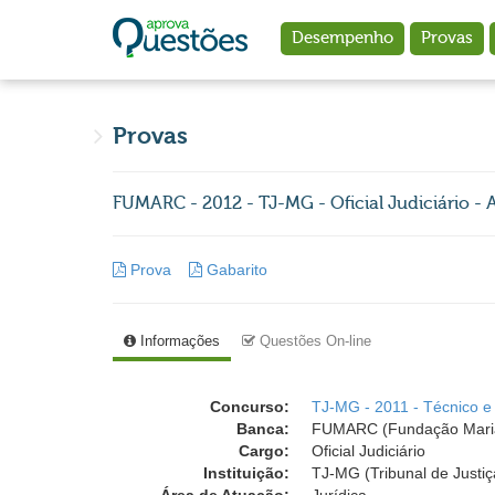
Ir para o conteúdo principal
Desempenho
Provas
Provas
FUMARC - 2012 - TJ-MG - Oficial Judiciário - 
Prova
Gabarito
Informações
Questões On-line
Concurso:
TJ-MG - 2011 - Técnico e O
Banca:
FUMARC (Fundação Mari
Cargo:
Oficial Judiciário
Instituição:
TJ-MG (Tribunal de Justiç