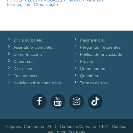
FUNDEP - 2010 - PRODABEL - Técnico - Recursos
Estratégicos - Climatização
2ª via do boleto
Página inicial
Assinatura Completa
Perguntas frequentes
Como funciona
Política de privacidade
Concursos
Provas
Disciplinas
Quem somos
Fale conosco
Questões
Notícias sobre concursos
Termos de uso
© Aprova Concursos - Al. Dr. Carlos de Carvalho, 1482 - Curitiba,
PR -
0800 727 6282