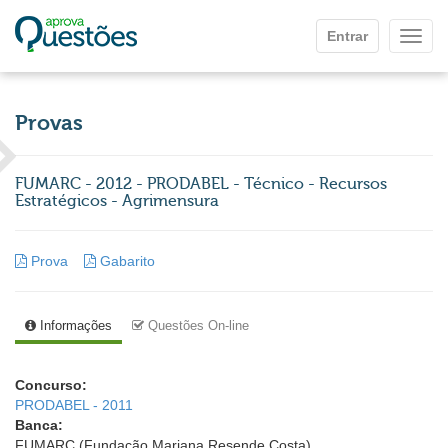
Ir para o conteúdo principal
Entrar
Mostr
Provas
FUMARC - 2012 - PRODABEL - Técnico - Recursos
Estratégicos - Agrimensura
Prova
Gabarito
Informações
Questões On-line
Concurso:
PRODABEL - 2011
Banca:
FUMARC (Fundação Mariana Resende Costa)