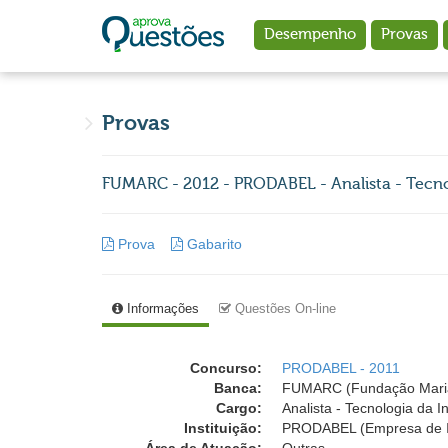
Ir para o conteúdo principal
Desempenho
Provas
Provas
FUMARC - 2012 - PRODABEL - Analista - Tecn
Prova
Gabarito
Informações
Questões On-line
Concurso:
PRODABEL - 2011
Banca:
FUMARC (Fundação Mari
Cargo:
Analista - Tecnologia da 
Instituição:
PRODABEL (Empresa de Inf