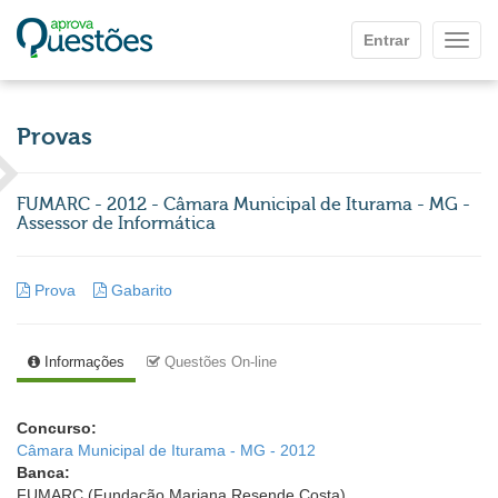
Ir para o conteúdo principal
Entrar
Mostr
Provas
FUMARC - 2012 - Câmara Municipal de Iturama - MG -
Assessor de Informática
Prova
Gabarito
Informações
Questões On-line
Concurso:
Câmara Municipal de Iturama - MG - 2012
Banca:
FUMARC (Fundação Mariana Resende Costa)