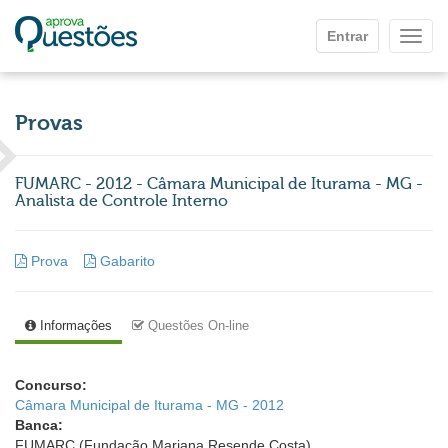
Ir para o conteúdo principal
Entrar
Mostr
Provas
FUMARC - 2012 - Câmara Municipal de Iturama - MG -
Analista de Controle Interno
Prova
Gabarito
Informações
Questões On-line
Concurso:
Câmara Municipal de Iturama - MG - 2012
Banca:
FUMARC (Fundação Mariana Resende Costa)